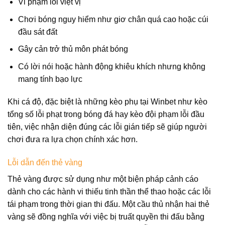
Vi phạm lỗi việt vị
Chơi bóng nguy hiểm như giơ chân quá cao hoặc cúi
đầu sát đất
Gây cản trở thủ môn phát bóng
Có lời nói hoặc hành động khiêu khích nhưng không
mang tính bạo lực
Khi cá độ, đặc biệt là những kèo phụ tại Winbet như kèo
tổng số lỗi phạt trong bóng đá hay kèo đội phạm lỗi đầu
tiên, việc nhận diện đúng các lỗi gián tiếp sẽ giúp người
chơi đưa ra lựa chọn chính xác hơn.
Lỗi dẫn đến thẻ vàng
Thẻ vàng được sử dụng như một biện pháp cảnh cáo
dành cho các hành vi thiếu tinh thần thể thao hoặc các lỗi
tái phạm trong thời gian thi đấu. Một cầu thủ nhận hai thẻ
vàng sẽ đồng nghĩa với việc bị truất quyền thi đấu bằng