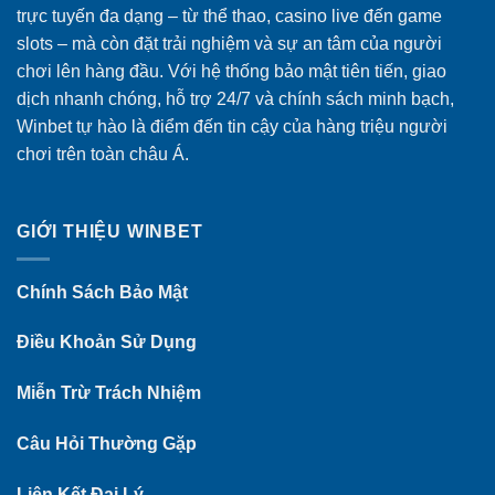
trực tuyến đa dạng – từ thể thao, casino live đến game
slots – mà còn đặt trải nghiệm và sự an tâm của người
chơi lên hàng đầu. Với hệ thống bảo mật tiên tiến, giao
dịch nhanh chóng, hỗ trợ 24/7 và chính sách minh bạch,
Winbet tự hào là điểm đến tin cậy của hàng triệu người
chơi trên toàn châu Á.
GIỚI THIỆU WINBET
Chính Sách Bảo Mật
Điều Khoản Sử Dụng
Miễn Trừ Trách Nhiệm
Câu Hỏi Thường Gặp
Liên Kết Đại Lý