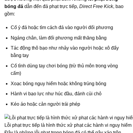
bóng đá
dẫn đến đá phạt trực tiếp,
Direct Free Kick
, bao
gồm:
Cố ý đá hoặc tìm cách đá vào người đối phương
Ngáng chân, làm đối phương mất thăng bằng
Tác động thô bạo như nhảy vào người hoặc xô đẩy
bằng tay
Cố tình dùng tay chơi bóng (trừ thủ môn trong vòng
cấm)
Xoạc bóng nguy hiểm hoặc không trúng bóng
Hành vi bạo lực như húc đầu, đánh cùi chỏ
Kéo áo hoặc cản người trái phép
Lỗi phạt trực tiếp là hình thức xử phạt các hành vi nguy hiểm
Đây là những lỗi phạt trong bóng đá có thể gây xáo trộn