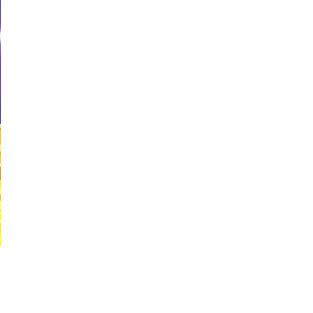
ò này phổ biến ở các sảnh casino trực
hông cần kỹ năng phức tạp.
a trước khi lan rộng đến các sòng
 trên nguyên tắc tối giản hóa
 định thắng thua. Nhờ tính chất tốc
a chọn hàng đầu của những người ưa