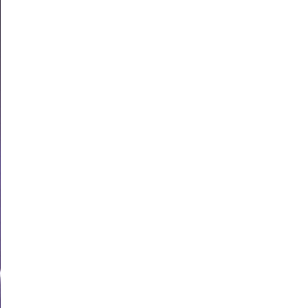
 năm 2025. Quý khách hàng và hội viên vui lòng không ấn vào đường link lạ để tr
ĐĂNG KÝ
HUYẾN MÃI
LIÊN HỆ
ĐẠI LÝ
 Nhà Cái Winbet