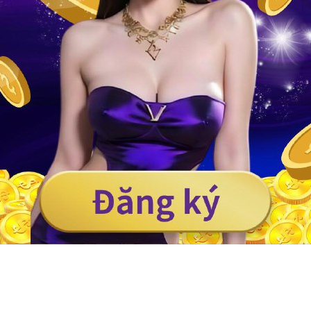
êu cầu tốc độ nhanh, do đó người mới có thể hơi lúng túng. Tr
à được ưa chuộng bởi vì luật chơi dễ hiểu, tỷ lệ thắng cao, k
g Hổ tại Winbet
bài có nguồn gốc từ các sòng bạc châu Á, nổi bật tại Campuchi
c biệt là các nền tảng trực tuyến như
. Game được thiết kế dựa
 thêm lá bài, mỗi bên chỉ cần rút duy nhất một lá là có thể phân
h chơi Rồng Hổ
không phức tạp, trò chơi này đã trở thành lự
ộp và đưa ra quyết định dứt khoát.
ng Hổ được tái hiện sống động